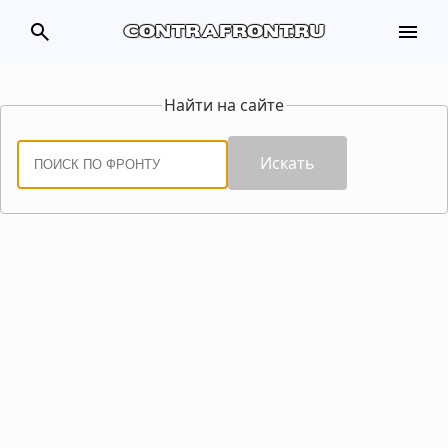
search
menu
contrafront.ru
Найти на сайте
Искать