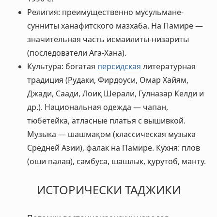
Религия: преимущественно мусульмане-
сунниты ханафитского мазхаба. На Памире —
значительная часть исмаилиты-низариты
(последователи Ага-Хана).
Культура: богатая
персидская
литературная
традиция (Рудаки, Фирдоуси, Омар Хайям,
Джади, Саади, Лоиқ Шерали, Гулназар Келди и
др.). Национальная одежда — чапан,
тюбетейка, атласные платья с вышивкой.
Музыка — шашмақом (классическая музыка
Средней Азии), фалак на Памире. Кухня: плов
(оши палав), самбуса, шашлык, қурутоб, манту.
ИСТОРИЧЕСКИ ТАДЖИКИ