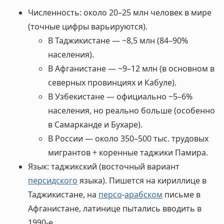
Численность: около 20–25 млн человек в мире
(точные цифры варьируются).
В Таджикистане — ~8,5 млн (84–90%
населения).
В Афганистане — ~9–12 млн (в основном в
северных провинциях и Кабуле).
В Узбекистане — официально ~5–6%
населения, но реально больше (особенно
в Самарканде и Бухаре).
В России — около 350–500 тыс. трудовых
мигрантов + коренные таджики Памира.
Язык: таджикский (восточный вариант
персидского
языка). Пишется на кириллице в
Таджикистане, на
персо
-
арабском
письме в
Афганистане, латинице пытались вводить в
1990-е.