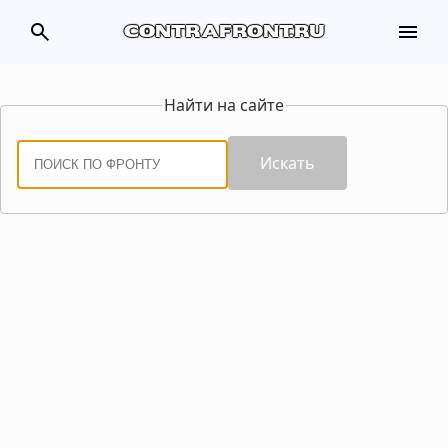
search
menu
contrafront.ru
Найти на сайте
Искать