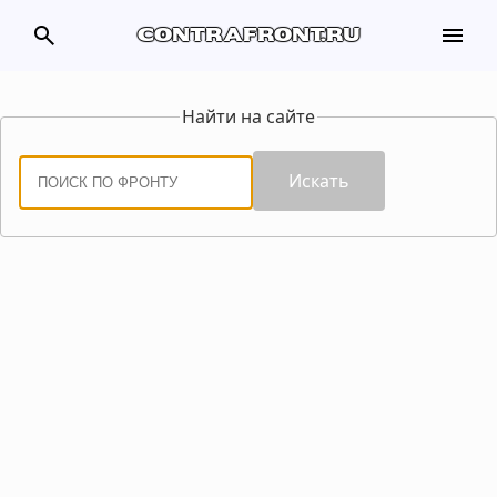
search
menu
contrafront.ru
Найти на сайте
Искать