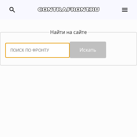
search
menu
contrafront.ru
Найти на сайте
Искать