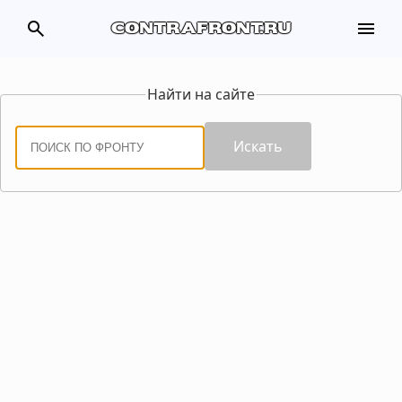
search
menu
contrafront.ru
Найти на сайте
Искать