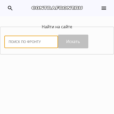
search
menu
contrafront.ru
Найти на сайте
Искать