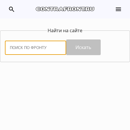
search
menu
contrafront.ru
Найти на сайте
Искать