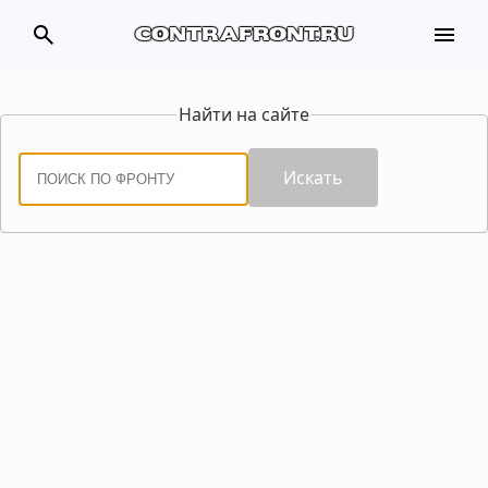
search
menu
contrafront.ru
Найти на сайте
Искать