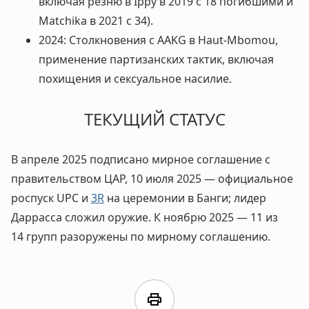
включая резню в Ippy в 2019 с 18 погибшими и
Matchika в 2021 с 34).
2024: Столкновения с AAKG в Haut-Mbomou,
применение партизанских тактик, включая
похищения и сексуальное насилие.
ТЕКУЩИЙ СТАТУС
В апреле 2025 подписано мирное соглашение с
правительством ЦАР, 10 июля 2025 — официальное
роспуск UPC и
3R
на церемонии в Банги; лидер
Даррасса сложил оружие. К ноябрю 2025 — 11 из
14 групп разоружены по мирному соглашению.
print