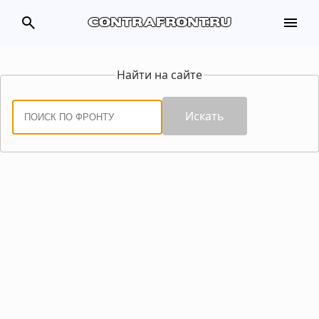
search
menu
contrafront.ru
Найти на сайте
Искать