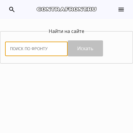
search
menu
contrafront.ru
Найти на сайте
Искать