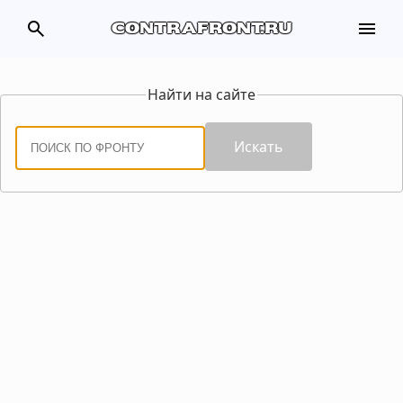
search
menu
contrafront.ru
Найти на сайте
Искать