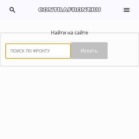
search
menu
contrafront.ru
Найти на сайте
Искать