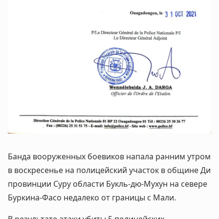
Банда вооруженных боевиков напала ранним утром
в воскресенье на полицейский участок в общине Ди
провинции Суру области Букль-дю-Мухун на севере
Буркина-Фасо недалеко от границы с Мали.
В результате атаки убиты 5 полицейских.