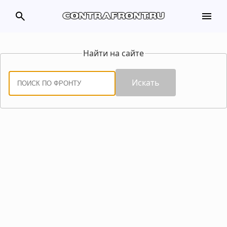
search
menu
contrafront.ru
Найти на сайте
Искать