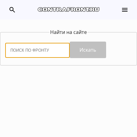
search
menu
contrafront.ru
Найти на сайте
Искать