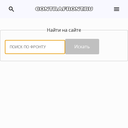
search
menu
contrafront.ru
Найти на сайте
Искать