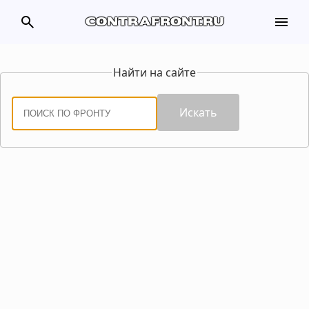
search
menu
contrafront.ru
Найти на сайте
Искать