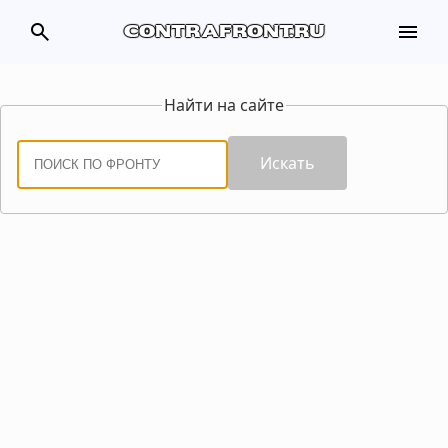
search
menu
contrafront.ru
Найти на сайте
Искать