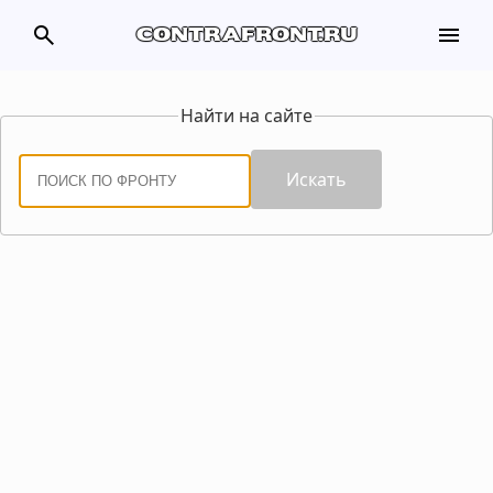
search
menu
contrafront.ru
Найти на сайте
Искать