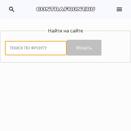
search
menu
contrafront.ru
Найти на сайте
Искать