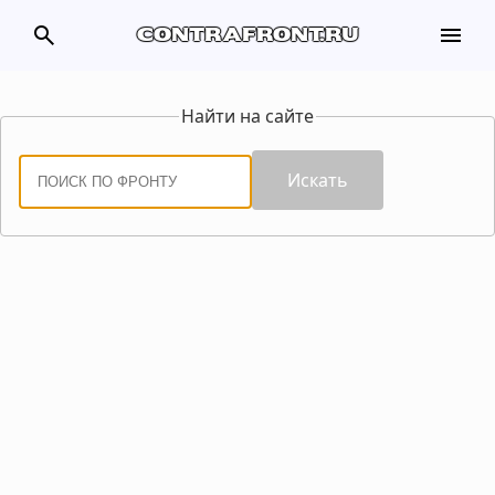
search
menu
contrafront.ru
Найти на сайте
Искать