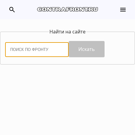
search
menu
contrafront.ru
Найти на сайте
Искать