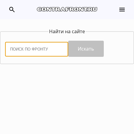
search
menu
contrafront.ru
Найти на сайте
Искать