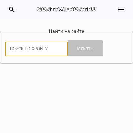
search
menu
contrafront.ru
Найти на сайте
Искать