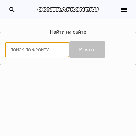
search
menu
contrafront.ru
Найти на сайте
Искать