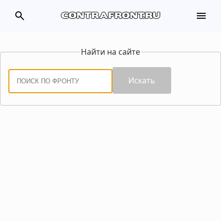
search
menu
contrafront.ru
Найти на сайте
Искать