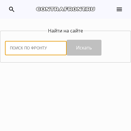
search
menu
contrafront.ru
Найти на сайте
Искать