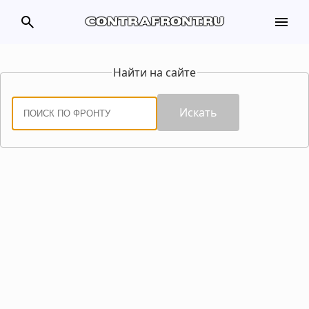
search
menu
contrafront.ru
Найти на сайте
Искать