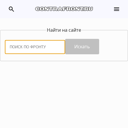
search
menu
contrafront.ru
Найти на сайте
Искать