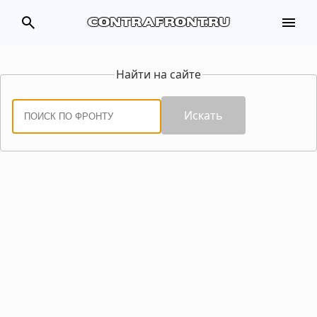
search
menu
contrafront.ru
Найти на сайте
Искать