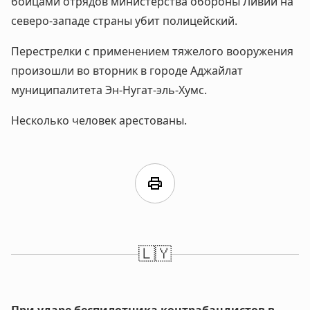
бойцами отрядов министерства обороны Ливии на
северо-западе страны убит полицейский.
Перестрелки с применением тяжелого вооружения
произошли во вторник в городе Аджайлат
муниципалитета Эн-Нугат-эль-Хумс.
Несколько человек арестованы.
print
🇱🇾