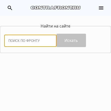
search
menu
contrafront.ru
Найти на сайте
Искать