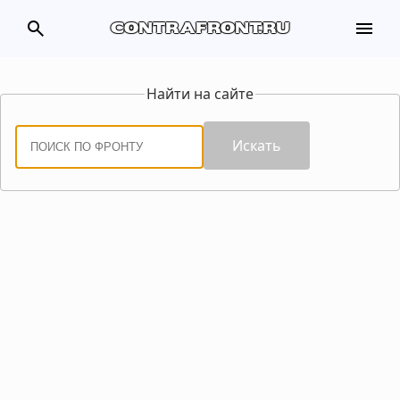
search
menu
contrafront.ru
Найти на сайте
Искать