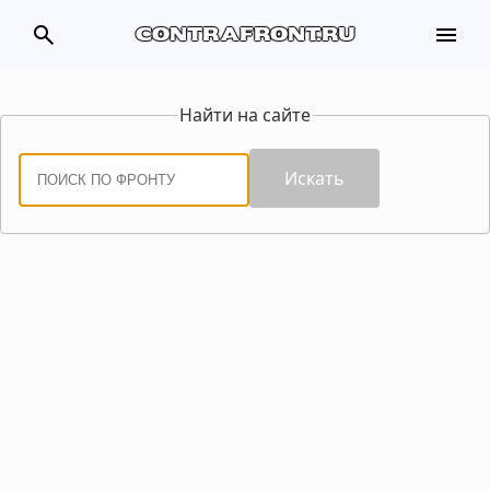
search
menu
contrafront.ru
Найти на сайте
Искать