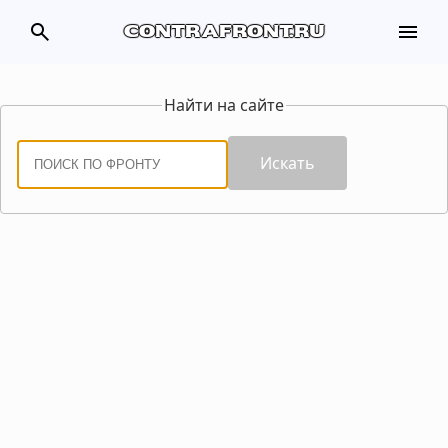
search
menu
contrafront.ru
Найти на сайте
Искать