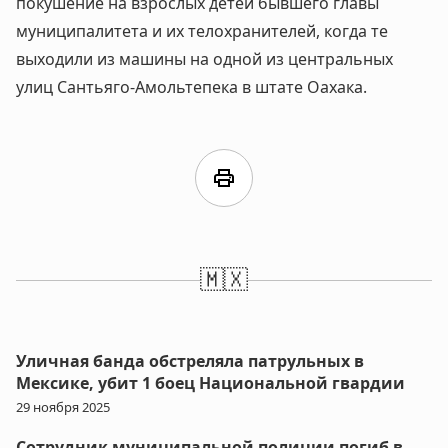
покушение на взрослых детей бывшего главы
муниципалитета и их телохранителей, когда те
выходили из машины на одной из центральных
улиц Сантьяго-Амольтепека в штате Оахака.
print
🇲🇽
Уличная банда обстреляла патрульных в
Мексике, убит 1 боец Национальной гвардии
29 ноября 2025
Сотрудник муниципальной полиции погиб в