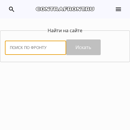
search
menu
contrafront.ru
Найти на сайте
Искать