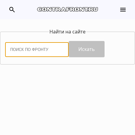
search
menu
contrafront.ru
Найти на сайте
Искать