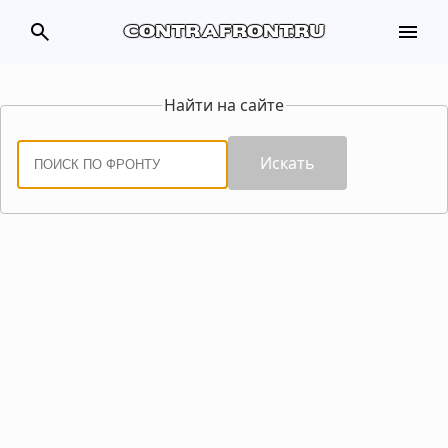
search
menu
contrafront.ru
Найти на сайте
Искать