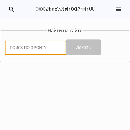
search
menu
contrafront.ru
Найти на сайте
Искать