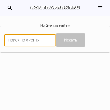
search
menu
contrafront.ru
Найти на сайте
Искать