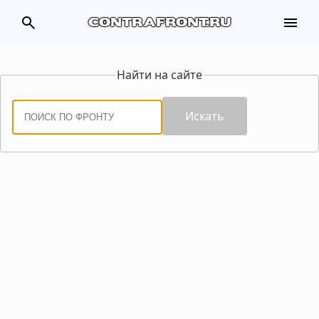
search
menu
contrafront.ru
Найти на сайте
Искать