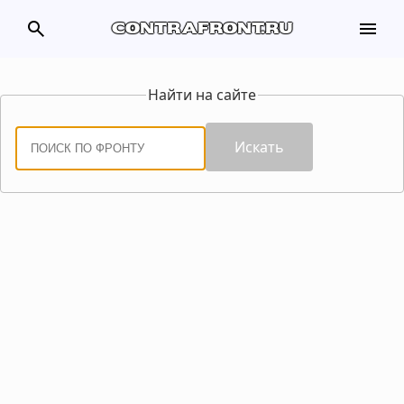
search
menu
contrafront.ru
Найти на сайте
Искать