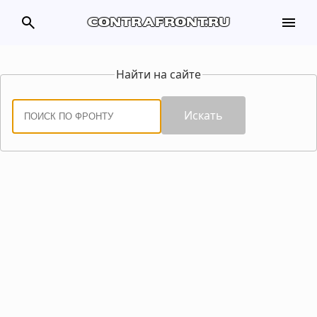
search
menu
contrafront.ru
Найти на сайте
Искать