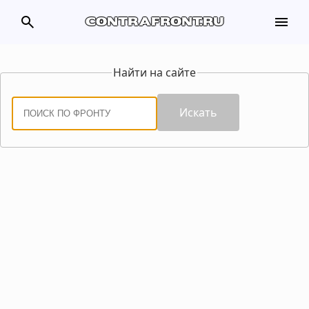
search
menu
contrafront.ru
Найти на сайте
Искать