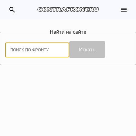
search
menu
contrafront.ru
Найти на сайте
Искать