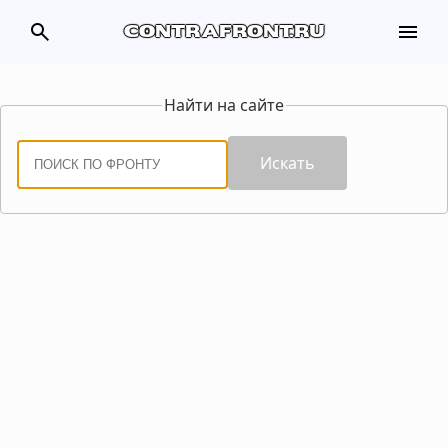
search
menu
contrafront.ru
Найти на сайте
Искать