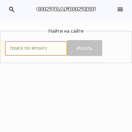
search
menu
contrafront.ru
Найти на сайте
Искать