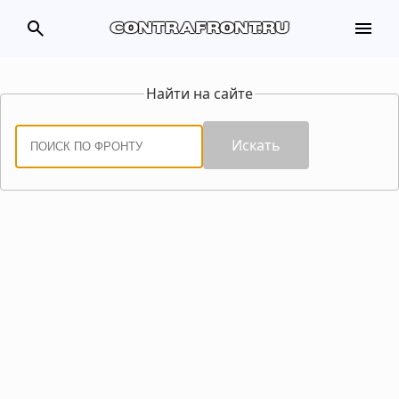
search
menu
contrafront.ru
Найти на сайте
Искать