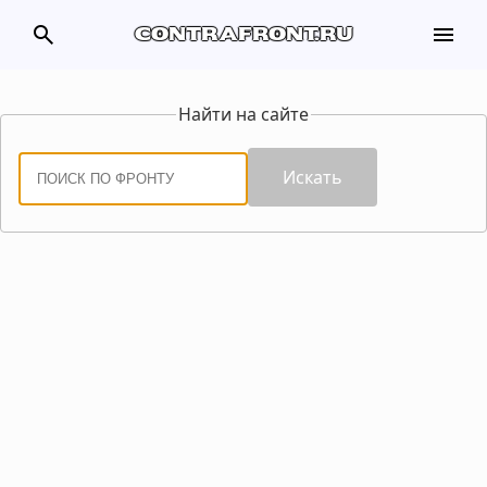
search
menu
contrafront.ru
Найти на сайте
Искать