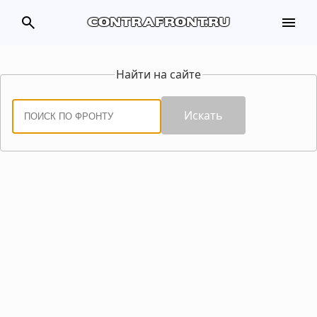
search
menu
contrafront.ru
Найти на сайте
Искать