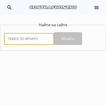
search
menu
contrafront.ru
Найти на сайте
Искать