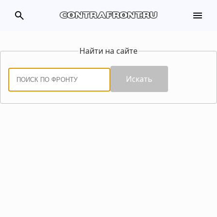
search
menu
contrafront.ru
Найти на сайте
Искать